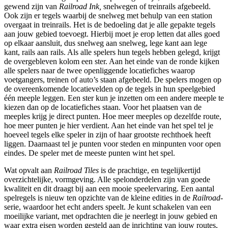
gewend zijn van
Railroad Ink,
snelwegen of treinrails afgebeeld.
Ook zijn er tegels waarbij de snelweg met behulp van een station
overgaat in treinrails. Het is de bedoeling dat je alle gepakte tegels
aan jouw gebied toevoegt. Hierbij moet je erop letten dat alles goed
op elkaar aansluit, dus snelweg aan snelweg, lege kant aan lege
kant, rails aan rails. Als alle spelers hun tegels hebben gelegd, krijgt
de overgebleven kolom een ster. Aan het einde van de ronde kijken
alle spelers naar de twee openliggende locatiefiches waarop
voetgangers, treinen of auto’s staan afgebeeld. De spelers mogen op
de overeenkomende locatievelden op de tegels in hun speelgebied
één meeple leggen. Een ster kun je inzetten om een andere meeple te
kiezen dan op de locatiefiches staan. Voor het plaatsen van de
meeples krijg je direct punten. Hoe meer meeples op dezelfde route,
hoe meer punten je hier verdient. Aan het einde van het spel tel je
hoeveel tegels elke speler in zijn of haar grootste rechthoek heeft
liggen. Daarnaast tel je punten voor steden en minpunten voor open
eindes. De speler met de meeste punten wint het spel.
Wat opvalt aan
Railroad Tiles
is de prachtige, en tegelijkertijd
overzichtelijke, vormgeving. Alle spelonderdelen zijn van goede
kwaliteit en dit draagt bij aan een mooie speelervaring. Een aantal
spelregels is nieuw ten opzichte van de kleine edities in de
Railroad-
serie, waardoor het echt anders speelt. Je kunt schakelen van een
moeilijke variant, met opdrachten die je neerlegt in jouw gebied en
waar extra eisen worden gesteld aan de inrichting van jouw routes,