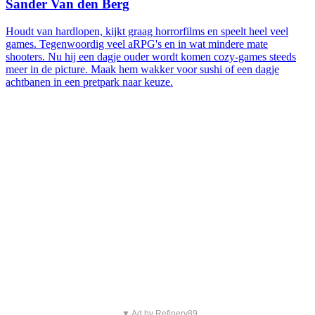
Sander Van den Berg
Houdt van hardlopen, kijkt graag horrorfilms en speelt heel veel
games. Tegenwoordig veel aRPG's en in wat mindere mate
shooters. Nu hij een dagje ouder wordt komen cozy-games steeds
meer in de picture. Maak hem wakker voor sushi of een dagje
achtbanen in een pretpark naar keuze.
▼ Ad by Refinery89