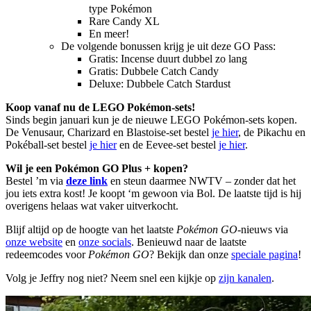
type Pokémon
Rare Candy XL
En meer!
De volgende bonussen krijg je uit deze GO Pass:
Gratis: Incense duurt dubbel zo lang
Gratis: Dubbele Catch Candy
Deluxe: Dubbele Catch Stardust
Koop vanaf nu de LEGO Pokémon-sets!
Sinds begin januari kun je de nieuwe LEGO Pokémon-sets kopen.
De Venusaur, Charizard en Blastoise-set bestel
je hier
, de Pikachu en
Pokéball-set bestel
je hier
en de Eevee-set bestel
je hier
.
Wil je een Pokémon GO Plus + kopen?
Bestel ’m via
deze link
en steun daarmee NWTV – zonder dat het
jou iets extra kost! Je koopt ‘m gewoon via Bol. De laatste tijd is hij
overigens helaas wat vaker uitverkocht.
Blijf altijd op de hoogte van het laatste
Pokémon GO
-nieuws via
onze website
en
onze socials
. Benieuwd naar de laatste
redeemcodes voor
Pokémon GO
? Bekijk dan onze
speciale pagina
!
Volg je Jeffry nog niet? Neem snel een kijkje op
zijn kanalen
.