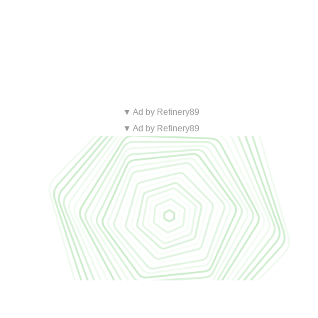
▼ Ad by Refinery89
▼ Ad by Refinery89