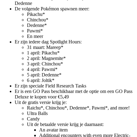
Dedenne
De volgende Pokémon spawnen meer:
Pikachu*
Chinchou*
Dedenne*
Pawmi*
En meer
Er zijn iedere dag Spotlight Hours:
31 maart: Mareep*
1 april: Pikachu*
2 april: Magnemite*
3 april: Chinchou*
4 april: Pawmi*
5 april: Dedenne*
6 april: Joltik*
Er zijn speciale Field Research Tasks
Er is een GO Pass beschikbaar met de optie om een GO Pass
Deluxe te kopen voor €5,49
Uit de gratis versie krijg je:
Raichu*, Chinchou*, Dedenne*, Pawmi*, and more!
Ultra Balls
Candy
Uit de betaalde versie krijg je daarnaast:
An avatar item
Additional encounters with even more Electric-