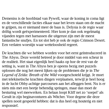
Demeniss is de hoofdstad van Pywell, waar de koning in coma ligt
en de verschillende facties elkaar naar het leven staan om de macht
te grijpen, nu er niemand meer de baas is. Delysia is de regio waar
driftig wordt geëxperimenteerd. Hier kom je dan ook regelmatig
vijanden tegen met harnassen die uitgerust zijn met de meest
fantastische snufjes. En tot slot heb je ook de regio Crimson Desert.
Een verlaten woestijn waar wetteloosheid regeert.
De krachten die we hebben worden voor het eerst geïntroduceerd in
The Abyss. Deze wereld betreed je door middel van een scheur in
de realiteit. Het staat eigenlijk heel haaks op hoe de rest van de
setting is, want in The Abyss ben je opeens bezig met puzzels
oplossen die nog het meest lijken op de problemen die je in
The
Legend of Zelda: Breath of the Wild
voorgeschoteld krijgt. Je moet
met telekinetische krachten dingen verplaatsen, terwijl je heel hoog
in de lucht Obby-achtige parcoursen aan het afleggen bent. Nu is er
niets mis met een beetje behendig springen, maar dan moet de
besturing wel meewerken. En helaas loopt Kliff net zo ‘soepel’ als
Geralt in zijn beginavonturen als Witcher. Voor degene die deze
spellen nooit gespeeld hebben: dat is dus heel erg houterig en niet
responsief.