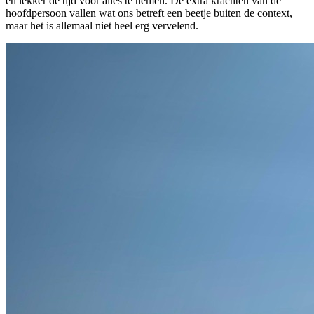
en lekker de tijd voor alles te nemen. De extra krachten van de
hoofdpersoon vallen wat ons betreft een beetje buiten de context,
maar het is allemaal niet heel erg vervelend.