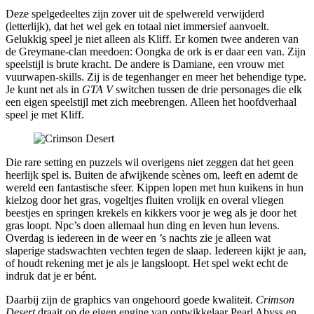
Deze spelgedeeltes zijn zover uit de spelwereld verwijderd
(letterlijk), dat het wel gek en totaal niet immersief aanvoelt.
Gelukkig speel je niet alleen als Kliff. Er komen twee anderen van
de Greymane-clan meedoen: Oongka de ork is er daar een van. Zijn
speelstijl is brute kracht. De andere is Damiane, een vrouw met
vuurwapen-skills. Zij is de tegenhanger en meer het behendige type.
Je kunt net als in
GTA V
switchen tussen de drie personages die elk
een eigen speelstijl met zich meebrengen. Alleen het hoofdverhaal
speel je met Kliff.
Die rare setting en puzzels wil overigens niet zeggen dat het geen
heerlijk spel is. Buiten de afwijkende scènes om, leeft en ademt de
wereld een fantastische sfeer. Kippen lopen met hun kuikens in hun
kielzog door het gras, vogeltjes fluiten vrolijk en overal vliegen
beestjes en springen krekels en kikkers voor je weg als je door het
gras loopt. Npc’s doen allemaal hun ding en leven hun levens.
Overdag is iedereen in de weer en ’s nachts zie je alleen wat
slaperige stadswachten vechten tegen de slaap. Iedereen kijkt je aan,
of houdt rekening met je als je langsloopt. Het spel wekt echt de
indruk dat je er bént.
Daarbij zijn de graphics van ongehoord goede kwaliteit.
Crimson
Desert
draait op de eigen engine van ontwikkelaar Pearl Abyss en