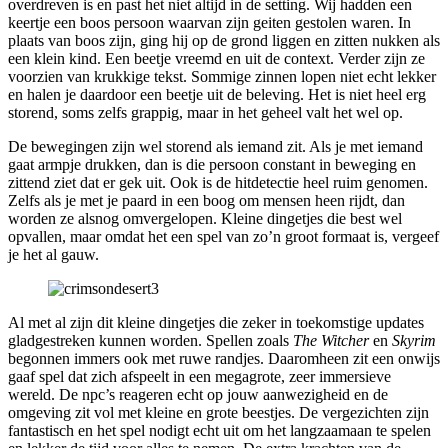
overdreven is en past het niet altijd in de setting. Wij hadden een
keertje een boos persoon waarvan zijn geiten gestolen waren. In
plaats van boos zijn, ging hij op de grond liggen en zitten nukken als
een klein kind. Een beetje vreemd en uit de context. Verder zijn ze
voorzien van krukkige tekst. Sommige zinnen lopen niet echt lekker
en halen je daardoor een beetje uit de beleving. Het is niet heel erg
storend, soms zelfs grappig, maar in het geheel valt het wel op.
De bewegingen zijn wel storend als iemand zit. Als je met iemand
gaat armpje drukken, dan is die persoon constant in beweging en
zittend ziet dat er gek uit. Ook is de hitdetectie heel ruim genomen.
Zelfs als je met je paard in een boog om mensen heen rijdt, dan
worden ze alsnog omvergelopen. Kleine dingetjes die best wel
opvallen, maar omdat het een spel van zo’n groot formaat is, vergeef
je het al gauw.
Al met al zijn dit kleine dingetjes die zeker in toekomstige updates
gladgestreken kunnen worden. Spellen zoals
The Witcher
en
Skyrim
begonnen immers ook met ruwe randjes. Daaromheen zit een onwijs
gaaf spel dat zich afspeelt in een megagrote, zeer immersieve
wereld. De npc’s reageren echt op jouw aanwezigheid en de
omgeving zit vol met kleine en grote beestjes. De vergezichten zijn
fantastisch en het spel nodigt echt uit om het langzaamaan te spelen