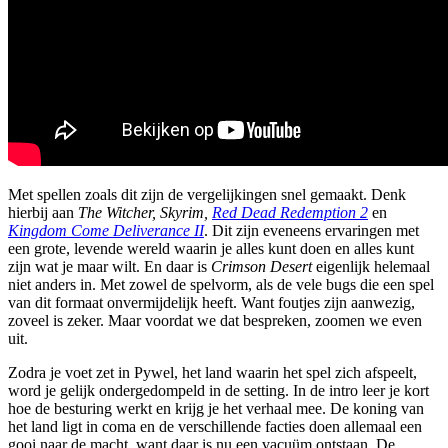
Met spellen zoals dit zijn de vergelijkingen snel gemaakt. Denk
hierbij aan
The Witcher, Skyrim,
Red Dead Redemption 2
en
Kingdom Come Deliverance II
. Dit zijn eveneens ervaringen met
een grote, levende wereld waarin je alles kunt doen en alles kunt
zijn wat je maar wilt. En daar is
Crimson Desert
eigenlijk helemaal
niet anders in. Met zowel de spelvorm, als de vele bugs die een spel
van dit formaat onvermijdelijk heeft. Want foutjes zijn aanwezig,
zoveel is zeker. Maar voordat we dat bespreken, zoomen we even
uit.
Zodra je voet zet in Pywel, het land waarin het spel zich afspeelt,
word je gelijk ondergedompeld in de setting. In de intro leer je kort
hoe de besturing werkt en krijg je het verhaal mee. De koning van
het land ligt in coma en de verschillende facties doen allemaal een
gooi naar de macht, want daar is nu een vacuüm ontstaan. De