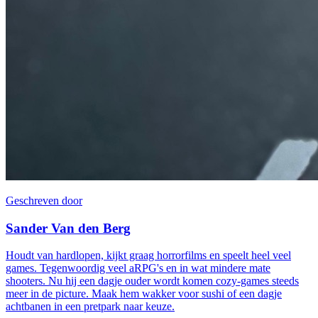
Geschreven door
Sander Van den Berg
Houdt van hardlopen, kijkt graag horrorfilms en speelt heel veel
games. Tegenwoordig veel aRPG's en in wat mindere mate
shooters. Nu hij een dagje ouder wordt komen cozy-games steeds
meer in de picture. Maak hem wakker voor sushi of een dagje
achtbanen in een pretpark naar keuze.