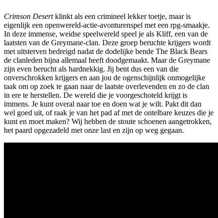
Crimson Desert
klinkt als een crimineel lekker toetje, maar is
eigenlijk een openwereld-actie-avonturenspel met een rpg-smaakje.
In deze immense, weidse speelwereld speel je als Kliff, een van de
laatsten van de Greymane-clan. Deze groep beruchte krijgers wordt
met uitsterven bedreigd nadat de dodelijke bende The Black Bears
de clanleden bijna allemaal heeft doodgemaakt. Maar de Greymane
zijn even berucht als hardnekkig. Jij bent dus een van die
onverschrokken krijgers en aan jou de ogenschijnlijk onmogelijke
taak om op zoek te gaan naar de laatste overlevenden en zo de clan
in ere te herstellen. De wereld die je voorgeschoteld krijgt is
immens. Je kunt overal naar toe en doen wat je wilt. Pakt dit dan
wel goed uit, of raak je van het pad af met de ontelbare keuzes die je
kunt en moet maken? Wij hebben de stoute schoenen aangetrokken,
het paard opgezadeld met onze last en zijn op weg gegaan.