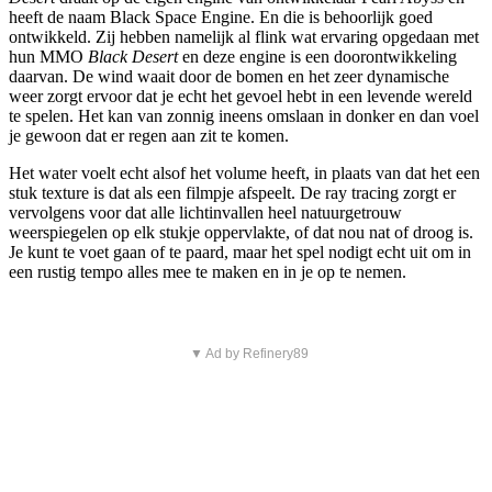
heeft de naam Black Space Engine. En die is behoorlijk goed
ontwikkeld. Zij hebben namelijk al flink wat ervaring opgedaan met
hun MMO
Black Desert
en deze engine is een doorontwikkeling
daarvan. De wind waait door de bomen en het zeer dynamische
weer zorgt ervoor dat je echt het gevoel hebt in een levende wereld
te spelen. Het kan van zonnig ineens omslaan in donker en dan voel
je gewoon dat er regen aan zit te komen.
Het water voelt echt alsof het volume heeft, in plaats van dat het een
stuk texture is dat als een filmpje afspeelt. De ray tracing zorgt er
vervolgens voor dat alle lichtinvallen heel natuurgetrouw
weerspiegelen op elk stukje oppervlakte, of dat nou nat of droog is.
Je kunt te voet gaan of te paard, maar het spel nodigt echt uit om in
een rustig tempo alles mee te maken en in je op te nemen.
▼ Ad by Refinery89