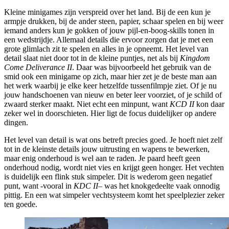
Kleine minigames zijn verspreid over het land. Bij de een kun je
armpje drukken, bij de ander steen, papier, schaar spelen en bij weer
iemand anders kun je gokken of jouw pijl-en-boog-skills tonen in
een wedstrijdje. Allemaal details die ervoor zorgen dat je met een
grote glimlach zit te spelen en alles in je opneemt. Het level van
detail slaat niet door tot in de kleine puntjes, net als bij
Kingdom
Come Deliverance II
. Daar was bijvoorbeeld het gebruik van de
smid ook een minigame op zich, maar hier zet je de beste man aan
het werk waarbij je elke keer hetzelfde tussenfilmpje ziet. Of je nu
jouw handschoenen van nieuw en beter leer voorziet, of je schild of
zwaard sterker maakt. Niet echt een minpunt, want
KCD II
kon daar
zeker wel in doorschieten. Hier ligt de focus duidelijker op andere
dingen.
Het level van detail is wat ons betreft precies goed. Je hoeft niet zelf
tot in de kleinste details jouw uitrusting en wapens te bewerken,
maar enig onderhoud is wel aan te raden. Je paard heeft geen
onderhoud nodig, wordt niet vies en krijgt geen honger. Het vechten
is duidelijk een flink stuk simpeler. Dit is wederom geen negatief
punt, want -vooral in
KDC II
– was het knokgedeelte vaak onnodig
pittig. En een wat simpeler vechtsysteem komt het speelplezier zeker
ten goede.