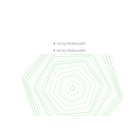
▼ Ad by Refinery89
▼ Ad by Refinery89