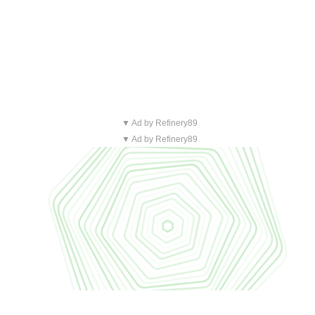
▼ Ad by Refinery89
▼ Ad by Refinery89