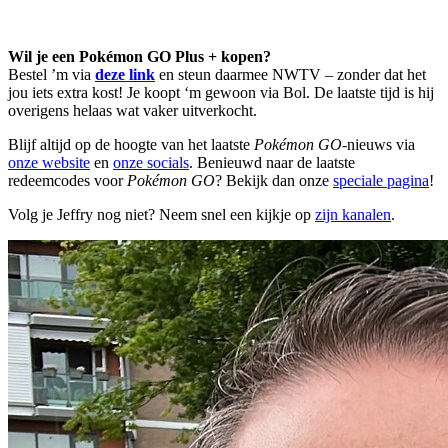
Wil je een Pokémon GO Plus + kopen?
Bestel ’m via
deze link
en steun daarmee NWTV – zonder dat het
jou iets extra kost! Je koopt ‘m gewoon via Bol. De laatste tijd is hij
overigens helaas wat vaker uitverkocht.
Blijf altijd op de hoogte van het laatste
Pokémon GO
-nieuws via
onze website
en
onze socials
. Benieuwd naar de laatste
redeemcodes voor
Pokémon GO
? Bekijk dan onze
speciale pagina
!
Volg je Jeffry nog niet? Neem snel een kijkje op
zijn kanalen
.