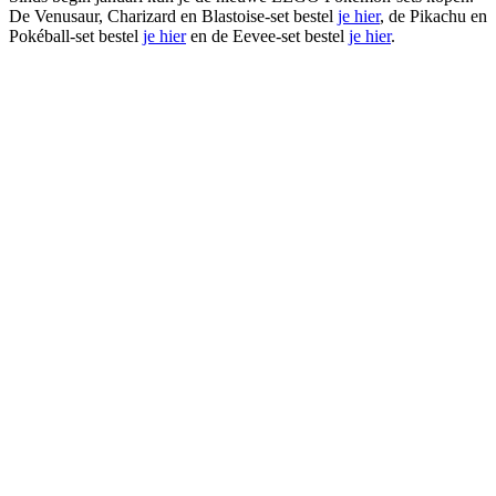
De Venusaur, Charizard en Blastoise-set bestel
je hier
, de Pikachu en
Pokéball-set bestel
je hier
en de Eevee-set bestel
je hier
.