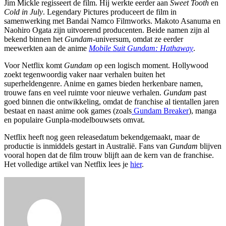
Jim Mickle regisseert de film. Hij werkte eerder aan
Sweet Tooth
en
Cold in July
. Legendary Pictures produceert de film in
samenwerking met Bandai Namco Filmworks. Makoto Asanuma en
Naohiro Ogata zijn uitvoerend producenten. Beide namen zijn al
bekend binnen het
Gundam
-universum, omdat ze eerder
meewerkten aan de anime
Mobile Suit Gundam: Hathaway
.
Voor Netflix komt
Gundam
op een logisch moment. Hollywood
zoekt tegenwoordig vaker naar verhalen buiten het
superheldengenre. Anime en games bieden herkenbare namen,
trouwe fans en veel ruimte voor nieuwe verhalen.
Gundam
past
goed binnen die ontwikkeling, omdat de franchise al tientallen jaren
bestaat en naast anime ook games (zoals
Gundam Breaker
), manga
en populaire Gunpla-modelbouwsets omvat.
Netflix heeft nog geen releasedatum bekendgemaakt, maar de
productie is inmiddels gestart in Australië. Fans van
Gundam
blijven
vooral hopen dat de film trouw blijft aan de kern van de franchise.
Het volledige artikel van Netflix lees je
hier
.