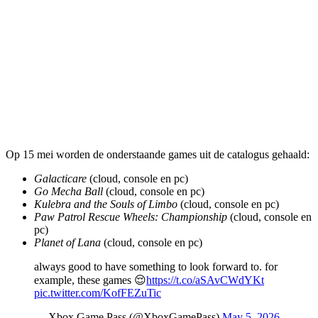
Op 15 mei worden de onderstaande games uit de catalogus gehaald:
Galacticare
(cloud, console en pc)
Go Mecha Ball
(cloud, console en pc)
Kulebra and the Souls of Limbo
(cloud, console en pc)
Paw Patrol Rescue Wheels: Championship
(cloud, console en
pc)
Planet of Lana
(cloud, console en pc)
always good to have something to look forward to. for
example, these games 😌
https://t.co/aSAvCWdYKt
pic.twitter.com/KofFEZuTic
— Xbox Game Pass (@XboxGamePass)
May 5, 2026