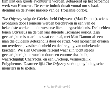
film lijkt een groots avontuur te worden, gebaseerd op het beroemde
werk van Homerus. De eerste indruk draait vooral om schaal,
dreiging en de zware nasleep van de Trojaanse oorlog.
The Odyssey
volgt de Griekse held Odysseus (Matt Damon), wiens
avonturen door Homerus werden beschreven in een van de
bekendste werken uit de westerse literatuurgeschiedenis. De beelden
tonen Odysseus na de tien jaar durende Trojaanse oorlog. Zijn
gevaarlijke reis naar huis staat centraal, met Matt Damon als een
man die duidelijk getekend is door de strijd. Veel momenten draaien
om overleven, vastberadenheid en de dreiging van onbekende
krachten. We zien Odysseus reizend waar zijn tocht steeds
gevaarlijker lijkt te worden door een enorme draaikolk,
waarschijnlijk Charybdis, en een Cycloop, vermoedelijk
Polyphemos. Daarmee lijkt
The Odyssey
sterk op mythologische
monsters in te spelen.
▼ Ad by Refinery89