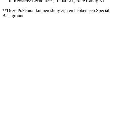
Rewards: Lechonk**, 10.000 XP, Rare Candy XL
**Deze Pokémon kunnen shiny zijn en hebben een Special
Background