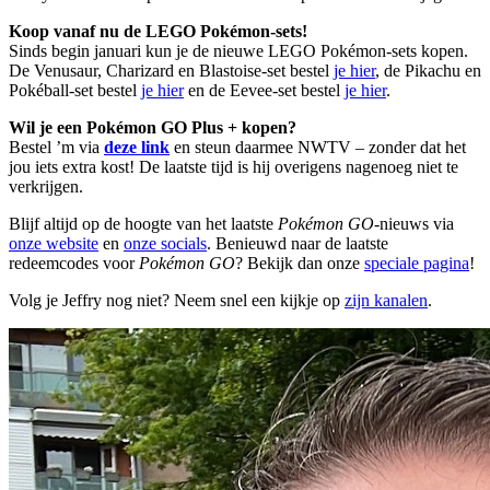
Koop vanaf nu de LEGO Pokémon-sets!
Sinds begin januari kun je de nieuwe LEGO Pokémon-sets kopen.
De Venusaur, Charizard en Blastoise-set bestel
je hier
, de Pikachu en
Pokéball-set bestel
je hier
en de Eevee-set bestel
je hier
.
Wil je een Pokémon GO Plus + kopen?
Bestel ’m via
deze link
en steun daarmee NWTV – zonder dat het
jou iets extra kost! De laatste tijd is hij overigens nagenoeg niet te
verkrijgen.
Blijf altijd op de hoogte van het laatste
Pokémon GO
-nieuws via
onze website
en
onze socials
. Benieuwd naar de laatste
redeemcodes voor
Pokémon GO
? Bekijk dan onze
speciale pagina
!
Volg je Jeffry nog niet? Neem snel een kijkje op
zijn kanalen
.