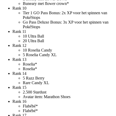
Buneary met flower crown*
Rank 10
Tier 1 GO Pass Bonus: 2x XP voor het spinnen van
PokéStops
Go Pass Deluxe Bonus: 3x XP voor het spinnen van
PokéStops
Rank 11
10 Ultra Ball
20 Ultra Ball
Rank 12
10 Roselia Candy
5 Roselia Candy XL
Rank 13
Roselia*
Roselia*
Rank 14
5 Razz Berry
Rare Candy XL
Rank 15
2.500 Stardust
Avatar item: Marathon Shoes
Rank 16
Flabébé*
Flabébé*
Rank 17