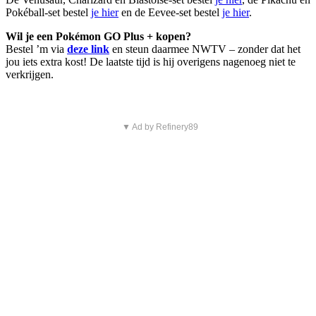
Pokéball-set bestel
je hier
en de Eevee-set bestel
je hier
.
Wil je een Pokémon GO Plus + kopen?
Bestel ’m via
deze link
en steun daarmee NWTV – zonder dat het
jou iets extra kost! De laatste tijd is hij overigens nagenoeg niet te
verkrijgen.
▼ Ad by Refinery89