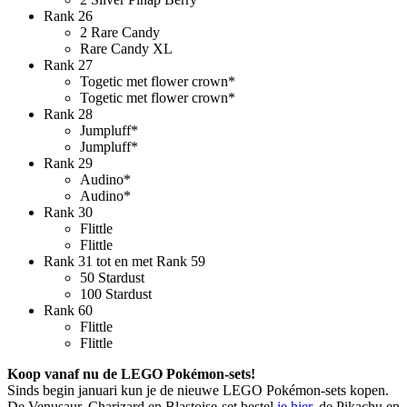
Rank 26
2 Rare Candy
Rare Candy XL
Rank 27
Togetic met flower crown*
Togetic met flower crown*
Rank 28
Jumpluff*
Jumpluff*
Rank 29
Audino*
Audino*
Rank 30
Flittle
Flittle
Rank 31 tot en met Rank 59
50 Stardust
100 Stardust
Rank 60
Flittle
Flittle
Koop vanaf nu de LEGO Pokémon-sets!
Sinds begin januari kun je de nieuwe LEGO Pokémon-sets kopen.
De Venusaur, Charizard en Blastoise-set bestel
je hier
, de Pikachu en