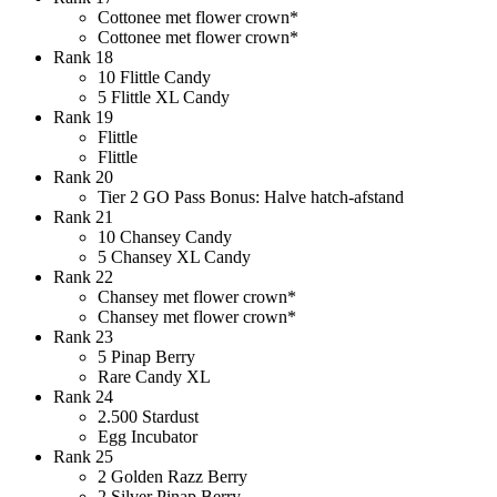
Cottonee met flower crown*
Cottonee met flower crown*
Rank 18
10 Flittle Candy
5 Flittle XL Candy
Rank 19
Flittle
Flittle
Rank 20
Tier 2 GO Pass Bonus: Halve hatch-afstand
Rank 21
10 Chansey Candy
5 Chansey XL Candy
Rank 22
Chansey met flower crown*
Chansey met flower crown*
Rank 23
5 Pinap Berry
Rare Candy XL
Rank 24
2.500 Stardust
Egg Incubator
Rank 25
2 Golden Razz Berry
2 Silver Pinap Berry