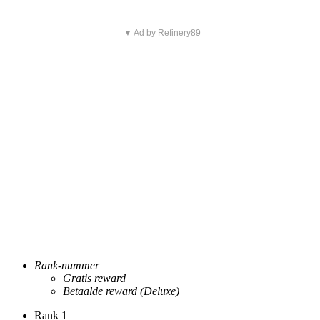
▼ Ad by Refinery89
Rank-nummer
Gratis reward
Betaalde reward (Deluxe)
Rank 1