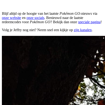
Blijf altijd op de hoogte van het laatste
Pokémon GO
-nieuws via
onze website
en
onze socials
. Benieuwd naar de laatste
redeemcodes voor
Pokémon GO
? Bekijk dan onze
speciale pagina
!
Volg je Jeffry nog niet? Neem snel een kijkje op
zijn kanalen
.