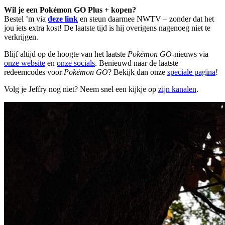
Wil je een Pokémon GO Plus + kopen?
Bestel ’m via
deze link
en steun daarmee NWTV – zonder dat het
jou iets extra kost! De laatste tijd is hij overigens nagenoeg niet te
verkrijgen.
Blijf altijd op de hoogte van het laatste
Pokémon GO
-nieuws via
onze website
en
onze socials
. Benieuwd naar de laatste
redeemcodes voor
Pokémon GO
? Bekijk dan onze
speciale pagina
!
Volg je Jeffry nog niet? Neem snel een kijkje op
zijn kanalen
.