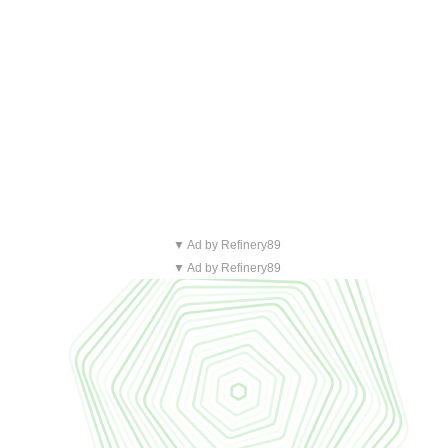
▼ Ad by Refinery89
▼ Ad by Refinery89