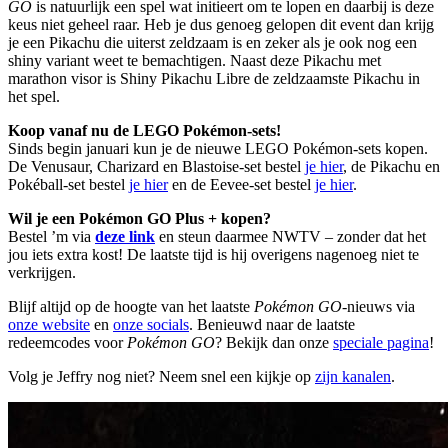
GO
is natuurlijk een spel wat initieert om te lopen en daarbij is deze
keus niet geheel raar. Heb je dus genoeg gelopen dit event dan krijg
je een Pikachu die uiterst zeldzaam is en zeker als je ook nog een
shiny variant weet te bemachtigen. Naast deze Pikachu met
marathon visor is Shiny Pikachu Libre de zeldzaamste Pikachu in
het spel.
Koop vanaf nu de LEGO Pokémon-sets!
Sinds begin januari kun je de nieuwe LEGO Pokémon-sets kopen.
De Venusaur, Charizard en Blastoise-set bestel
je hier
, de Pikachu en
Pokéball-set bestel
je hier
en de Eevee-set bestel
je hier
.
Wil je een Pokémon GO Plus + kopen?
Bestel ’m via
deze link
en steun daarmee NWTV – zonder dat het
jou iets extra kost! De laatste tijd is hij overigens nagenoeg niet te
verkrijgen.
Blijf altijd op de hoogte van het laatste
Pokémon GO
-nieuws via
onze website
en
onze socials
. Benieuwd naar de laatste
redeemcodes voor
Pokémon GO
? Bekijk dan onze
speciale pagina
!
Volg je Jeffry nog niet? Neem snel een kijkje op
zijn kanalen
.