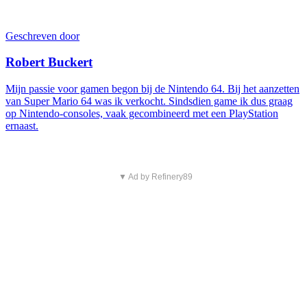
Geschreven door
Robert Buckert
Mijn passie voor gamen begon bij de Nintendo 64. Bij het aanzetten
van Super Mario 64 was ik verkocht. Sindsdien game ik dus graag
op Nintendo-consoles, vaak gecombineerd met een PlayStation
ernaast.
▼ Ad by Refinery89