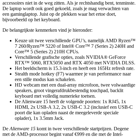
accessoires niet in de weg zitten. Als je rechtshandig bent, tenminste.
De laptop wordt ook goed gekoeld, zoals je mag verwachten van
een gaminglaptop. Juist op de plekken waar het ertoe doet,
bijvoorbeeld op het keyboard.
De belangrijkste kenmerken vind je hieronder:
Keuze uit twee verschillende GPU’s, namelijk AMD Ryzen™
7 260/Ryzen™ 5220 of Intel® Core™ 7 (Series 2) 240H and
Core™ 5 (Series 2) 210H CPUs.
Verschillende grafische opties, zoals NVIDIA® GeForce
RTX™ 5060, RTX5050 and RTX 4050 met NVIDIA DLSS.
Het beeldscherm is 15.3-inch en heeft een 165Hz refresh rate.
Stealth mode hotkey (F7) waarmee je van performance naar
een stille modus kan schakelen.
HD webcam met een dual-array microfoon, twee volwaardige
speakers, groot vingerafdrukbestendig touchpad, backlit
keyboard met volledig numerieke toetsen.
De Alienware 15 heeft de volgende poorten: 1x RJ45, 1x
HDMI, 2x USB-A 3.2, 2x USB-C 3.2 (inclusief een USB-C
poort die kan opladen naast de meegeleverde speciale
oplader), 1x 3.5mm Jack.
De
Alienware 15
komt in twee verschillende startprijzen. Degene
met de AMD-processor begint vanaf €999 en die met de Intel-