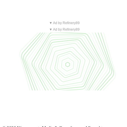
▼ Ad by Refinery89
▼ Ad by Refinery89