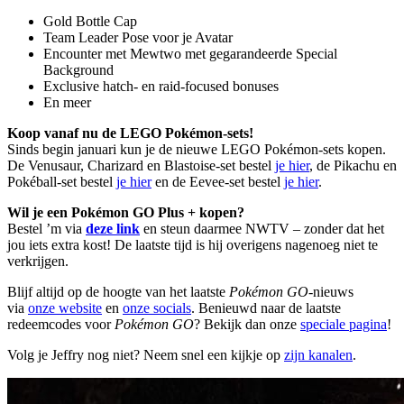
Gold Bottle Cap
Team Leader Pose voor je Avatar
Encounter met Mewtwo met gegarandeerde Special
Background
Exclusive hatch- en raid-focused bonuses
En meer
Koop vanaf nu de LEGO Pokémon-sets!
Sinds begin januari kun je de nieuwe LEGO Pokémon-sets kopen.
De Venusaur, Charizard en Blastoise-set bestel
je hier
, de Pikachu en
Pokéball-set bestel
je hier
en de Eevee-set bestel
je hier
.
Wil je een Pokémon GO Plus + kopen?
Bestel ’m via
deze link
en steun daarmee NWTV – zonder dat het
jou iets extra kost! De laatste tijd is hij overigens nagenoeg niet te
verkrijgen.
Blijf altijd op de hoogte van het laatste
Pokémon GO
-nieuws
via
onze website
en
onze socials
. Benieuwd naar de laatste
redeemcodes voor
Pokémon GO
? Bekijk dan onze
speciale pagina
!
Volg je Jeffry nog niet? Neem snel een kijkje op
zijn kanalen
.