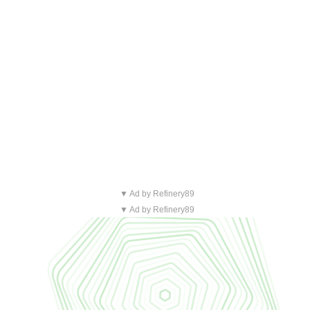
▼ Ad by Refinery89
▼ Ad by Refinery89