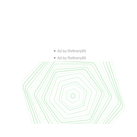
▼ Ad by Refinery89
▼ Ad by Refinery89