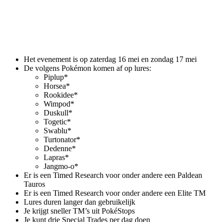
Het evenement is op zaterdag 16 mei en zondag 17 mei
De volgens Pokémon komen af op lures:
Piplup*
Horsea*
Rookidee*
Wimpod*
Duskull*
Togetic*
Swablu*
Turtonator*
Dedenne*
Lapras*
Jangmo-o*
Er is een Timed Research voor onder andere een Paldean
Tauros
Er is een Timed Research voor onder andere een Elite TM
Lures duren langer dan gebruikelijk
Je krijgt sneller TM’s uit PokéStops
Je kunt drie Special Trades per dag doen