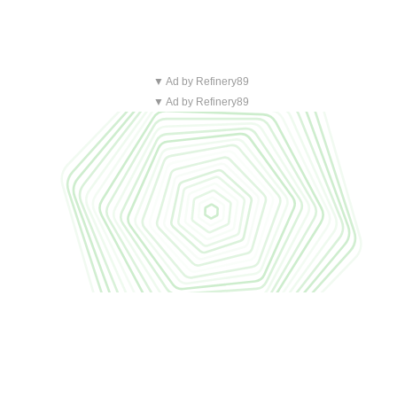
▼ Ad by Refinery89
▼ Ad by Refinery89