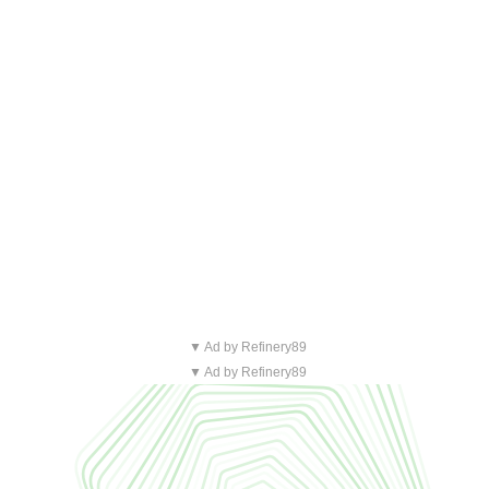
▼ Ad by Refinery89
▼ Ad by Refinery89