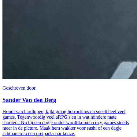
Geschreven door
Sander Van den Berg
Houdt van hardlopen, kijkt graag horrorfilms en speelt heel veel
games. Tegenwoordig veel aRPG's en in wat mindere mate
shooters. Nu hij een dagje ouder wordt komen cozy-games steeds
meer in de picture. Maak hem wakker voor sushi of een dagje
achtbanen in een pretpark naar keuze.