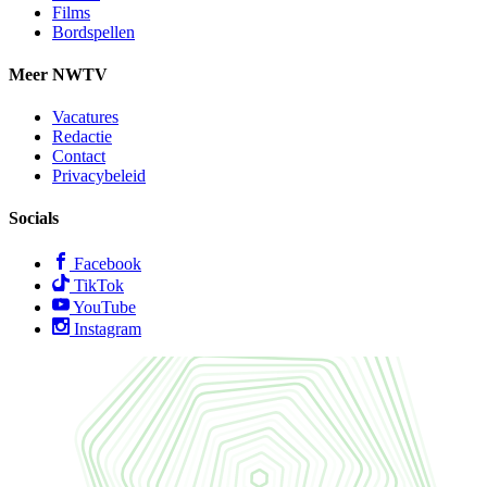
Films
Bordspellen
Meer NWTV
Vacatures
Redactie
Contact
Privacybeleid
Socials
Facebook
TikTok
YouTube
Instagram