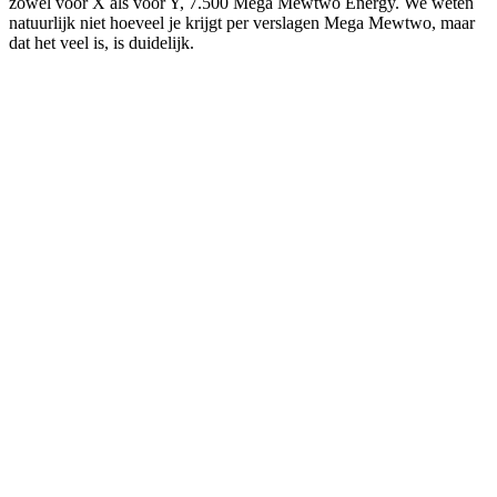
zowel voor X als voor Y, 7.500 Mega Mewtwo Energy. We weten
natuurlijk niet hoeveel je krijgt per verslagen Mega Mewtwo, maar
dat het veel is, is duidelijk.