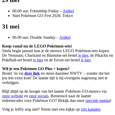
29 mei
00.00 uur: Friendship Friday –
Artikel
Start Pokémon GO Fest 2026: Tokyo
31 mei
00.00 uur: Double Sunday –
Artikel
Koop vanaf nu de LEGO Pokémon-sets!
Sinds begin januari kun je de nieuwe LEGO Pokémon-sets kopen.
De Venusaur, Charizard en Blastoise-set bestel
je hier
, de Pikachu en
Pokéball-set bestel
je hier
en de Eevee-set bestel
je hier
.
Wil je een Pokémon GO Plus + kopen?
Bestel ’m via
deze link
en steun daarmee NWTV – zonder dat het
jou iets extra kost! De laatste tijd is hij overigens nagenoeg niet te
verkrijgen.
Blijf altijd op de hoogte van het laatste
Pokémon GO
-nieuws via
onze website
en
onze socials
. Benieuwd naar de laatste
redeemcodes voor
Pokémon GO
? Bekijk dan onze
speciale pagina
!
Volg je Jeffry nog niet? Neem snel een kijkje op
zijn kanalen
.