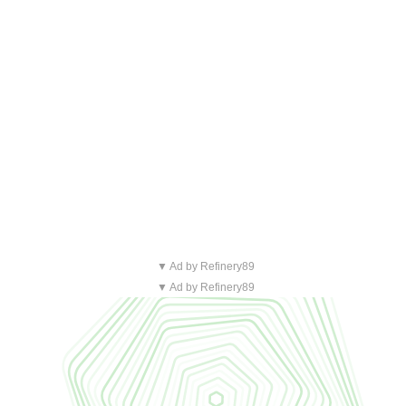
▼ Ad by Refinery89
▼ Ad by Refinery89