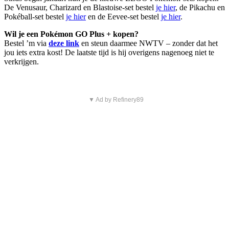
De Venusaur, Charizard en Blastoise-set bestel
je hier
, de Pikachu en
Pokéball-set bestel
je hier
en de Eevee-set bestel
je hier
.
Wil je een Pokémon GO Plus + kopen?
Bestel ’m via
deze link
en steun daarmee NWTV – zonder dat het
jou iets extra kost! De laatste tijd is hij overigens nagenoeg niet te
verkrijgen.
▼ Ad by Refinery89