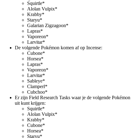
Squirtle*
Alolan Vulpix*
Krabby*
Staryu*
Galarian Zigzagoon*
Lapras*
Vaporeon*
Larvitar*
De volgende Pokémon komen af op Incense:
Cubone*
Horsea*
Lapras*
Vaporeon*
Larvitar*
Sableye*
Clamperl*
Cubchoo*
Er zijn Field Research Tasks waar je de volgende Pokémon
uit kunt krijgen:
Squirtle*
Alolan Vulpix*
Krabby*
Cubone*
Horsea*
Staryu*