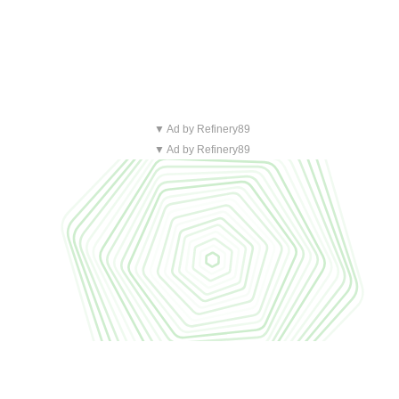
▼ Ad by Refinery89
▼ Ad by Refinery89