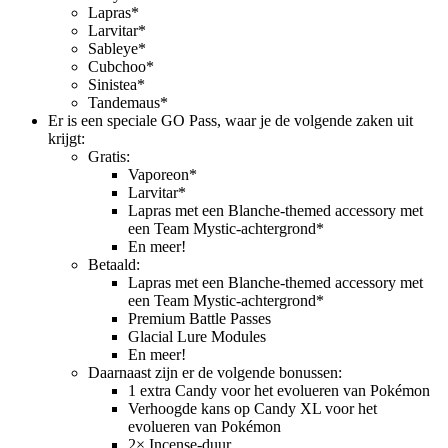
Lapras*
Larvitar*
Sableye*
Cubchoo*
Sinistea*
Tandemaus*
Er is een speciale GO Pass, waar je de volgende zaken uit
krijgt:
Gratis:
Vaporeon*
Larvitar*
Lapras met een Blanche-themed accessory met
een Team Mystic-achtergrond*
En meer!
Betaald:
Lapras met een Blanche-themed accessory met
een Team Mystic-achtergrond*
Premium Battle Passes
Glacial Lure Modules
En meer!
Daarnaast zijn er de volgende bonussen:
1 extra Candy voor het evolueren van Pokémon
Verhoogde kans op Candy XL voor het
evolueren van Pokémon
2× Incense-duur