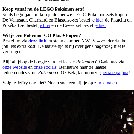
Koop vanaf nu de LEGO Pokémon-sets!
Sinds begin januari kun je de nieuwe LEGO Pokémon-sets kopen.
De Venusaur, Charizard en Blastoise-set bestel
je hier
, de Pikachu en
Pokéball-set bestel
je hier
en de Eevee-set bestel
je hier
.
Wil je een Pokémon GO Plus + kopen?
Bestel ’m via
deze link
en steun daarmee NWTV – zonder dat het
jou iets extra kost! De laatste tijd is hij overigens nagenoeg niet te
verkrijgen.
Blijf altijd op de hoogte van het laatste
Pokémon GO
-nieuws via
onze website
en
onze socials
. Benieuwd naar de laatste
redeemcodes voor
Pokémon GO
? Bekijk dan onze
speciale pagina
!
Volg je Jeffry nog niet? Neem snel een kijkje op
zijn kanalen
.