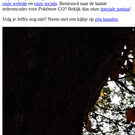
onze website
en
onze socials
. Benieuwd naar de laatste
redeemcodes voor
Pokémon GO
? Bekijk dan onze
speciale pagina
!
Volg je Jeffry nog niet? Neem snel een kijkje op
zijn kanalen
.