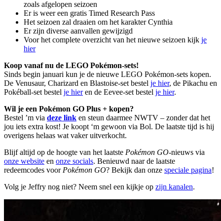
zoals afgelopen seizoen
Er is weer een gratis Timed Research Pass
Het seizoen zal draaien om het karakter Cynthia
Er zijn diverse aanvallen gewijzigd
Voor het complete overzicht van het nieuwe seizoen kijk
je
hier
Koop vanaf nu de LEGO Pokémon-sets!
Sinds begin januari kun je de nieuwe LEGO Pokémon-sets kopen.
De Venusaur, Charizard en Blastoise-set bestel
je hier
, de Pikachu en
Pokéball-set bestel
je hier
en de Eevee-set bestel
je hier
.
Wil je een Pokémon GO Plus + kopen?
Bestel ’m via
deze link
en steun daarmee NWTV – zonder dat het
jou iets extra kost! Je koopt ‘m gewoon via Bol. De laatste tijd is hij
overigens helaas wat vaker uitverkocht.
Blijf altijd op de hoogte van het laatste
Pokémon GO
-nieuws via
onze website
en
onze socials
. Benieuwd naar de laatste
redeemcodes voor
Pokémon GO
? Bekijk dan onze
speciale pagina
!
Volg je Jeffry nog niet? Neem snel een kijkje op
zijn kanalen
.