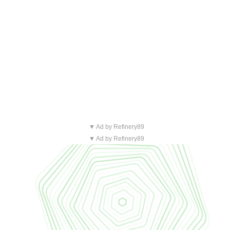
▼ Ad by Refinery89
▼ Ad by Refinery89