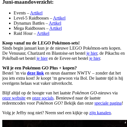
Juni-maandoverzicht:
Events –
Artikel
Level-5 Raidbosses –
Artikel
Dynamax Battles –
Artikel
Mega Raidbosses –
Artikel
Raid Hour –
Artikel
Koop vanaf nu de LEGO Pokémon-sets!
Sinds begin januari kun je de nieuwe LEGO Pokémon-sets kopen.
De Venusaur, Charizard en Blastoise-set bestel
je hier
, de Pikachu en
Pokéball-set bestel
je hier
en de Eevee-set bestel
je hier
.
Wil je een Pokémon GO Plus + kopen?
Bestel ’m via
deze link
en steun daarmee NWTV – zonder dat het
jou iets extra kost! Je koopt ‘m gewoon via Bol. De laatste tijd is hij
overigens helaas wat vaker uitverkocht.
Blijf altijd op de hoogte van het laatste
Pokémon GO
-nieuws via
onze website
en
onze socials
. Benieuwd naar de laatste
redeemcodes voor
Pokémon GO
? Bekijk dan onze
speciale pagina
!
Volg je Jeffry nog niet? Neem snel een kijkje op
zijn kanalen
.