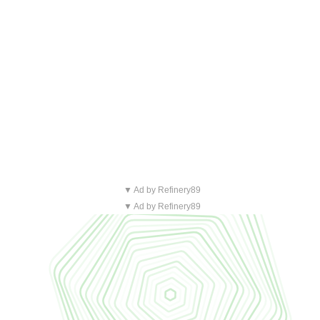
▼ Ad by Refinery89
▼ Ad by Refinery89