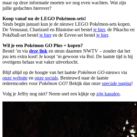
maar op deze informatie moeten we nog even wachten. Wat zijn
jullie gedachtes hierover?
Koop vanaf nu de LEGO Pokémon-sets!
Sinds begin januari kun je de nieuwe LEGO Pokémon-sets kopen.
De Venusaur, Charizard en Blastoise-set bestel
je hier
, de Pikachu en
Pokéball-set bestel
je hier
en de Eevee-set bestel
je hier
.
Wil je een Pokémon GO Plus + kopen?
Bestel ’m via
deze link
en steun daarmee NWTV – zonder dat het
jou iets extra kost! Je koopt ‘m gewoon via Bol. De laatste tijd is hij
overigens helaas wat vaker uitverkocht.
Blijf altijd op de hoogte van het laatste
Pokémon GO
-nieuws via
onze website
en
onze socials
. Benieuwd naar de laatste
redeemcodes voor
Pokémon GO
? Bekijk dan onze
speciale pagina
!
Volg je Jeffry nog niet? Neem snel een kijkje op
zijn kanalen
.