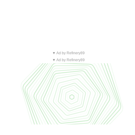
▼ Ad by Refinery89
▼ Ad by Refinery89