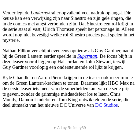
Verder legt de
Lanterns
-trailer opvallend veel nadruk op angst. Die
keuze kan een verwijzing zijn naar Sinestro en zijn gele ringen, die
in de comics met angst verbonden zijn. Dat Sinestro een rol krijgt in
de serie staat al vast, Ulrich Thomsen speelt het personage in. Alleen
wordt nog niet bevestigt welke rol Sinestro precies gaat spelen in het
mysterie.
Nathan Fillion verschijnt eveneens opnieuw als Guy Gardner, nadat
hij de Green Lantern eerder speelde in
Superman
. De focus blijft in
deze teaser vooral liggen op Hal Jordan en John Stewart, terwijl
Guy Gardner voorlopig een ondersteunende rol lijkt te krijgen.
Kyle Chandler en Aaron Pierre krijgen in de teaser ook meer ruimte
om de Green Lantern-krachten te tonen. Daarmee lijkt HBO Max na
de eerste teaser iets meer van de superheldenkant van de serie prijs
te geven, zonder de grimmige misdaadsfeer los te laten. Chris
Mundy, Damon Lindelof en Tom King ontwikkelden de serie, die
deel uitmaakt van het nieuwe DC Universe van
DC Studios
.
▼ Ad by Refinery89