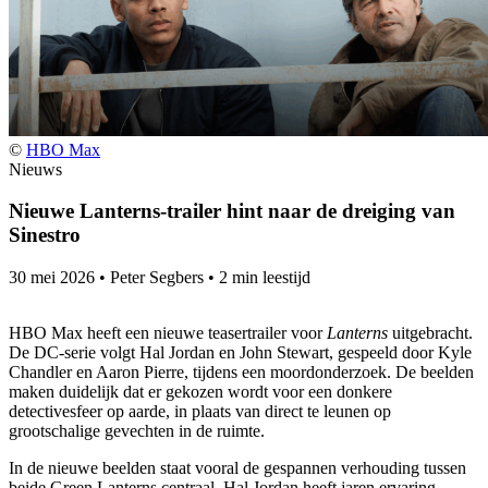
©
HBO Max
Nieuws
Nieuwe Lanterns-trailer hint naar de dreiging van
Sinestro
30 mei 2026
•
Peter Segbers
•
2 min leestijd
HBO Max heeft een nieuwe teasertrailer voor
Lanterns
uitgebracht.
De DC-serie volgt Hal Jordan en John Stewart, gespeeld door Kyle
Chandler en Aaron Pierre, tijdens een moordonderzoek. De beelden
maken duidelijk dat er gekozen wordt voor een donkere
detectivesfeer op aarde, in plaats van direct te leunen op
grootschalige gevechten in de ruimte.
In de nieuwe beelden staat vooral de gespannen verhouding tussen
beide Green Lanterns centraal. Hal Jordan heeft jaren ervaring,