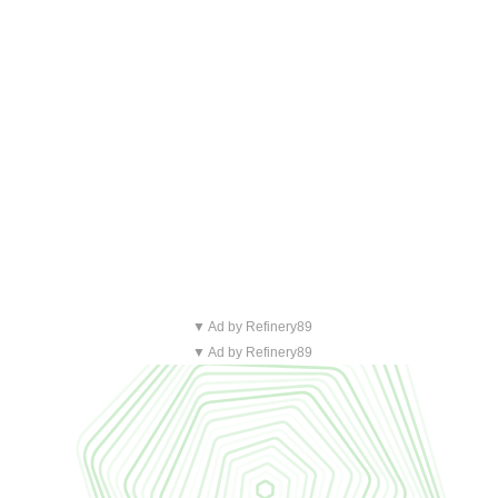
▼ Ad by Refinery89
▼ Ad by Refinery89