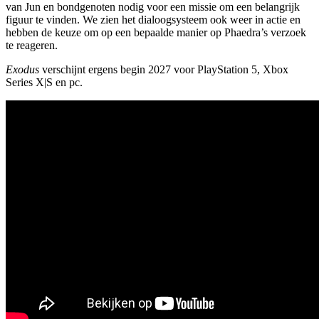
van Jun en bondgenoten nodig voor een missie om een belangrijk
figuur te vinden. We zien het dialoogsysteem ook weer in actie en
hebben de keuze om op een bepaalde manier op Phaedra’s verzoek
te reageren.
Exodus
verschijnt ergens begin 2027 voor PlayStation 5, Xbox
Series X|S en pc.