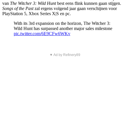
van
The Witcher 3: Wild Hunt
best eens flink kunnen gaan stijgen.
Songs of the Past
zal ergens volgend jaar gaan verschijnen voor
PlayStation 5, Xbox Series X|S en pc.
With its 3rd expansion on the horizon, The Witcher 3:
Wild Hunt has surpassed another major sales milestone
pic.twitter.com/6E9CFw6WKv
▼ Ad by Refinery89