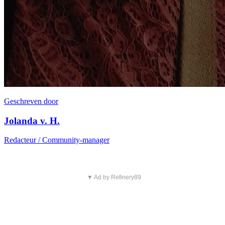
Geschreven door
Jolanda v. H.
Redacteur / Community-manager
▼ Ad by Refinery89