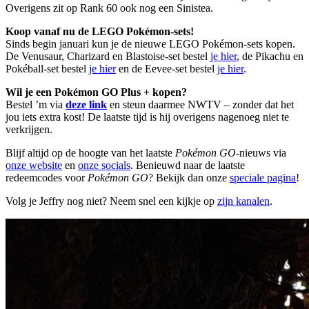
Overigens zit op Rank 60 ook nog een Sinistea.
Koop vanaf nu de LEGO Pokémon-sets!
Sinds begin januari kun je de nieuwe LEGO Pokémon-sets kopen.
De Venusaur, Charizard en Blastoise-set bestel
je hier
, de Pikachu en
Pokéball-set bestel
je hier
en de Eevee-set bestel
je hier
.
Wil je een Pokémon GO Plus + kopen?
Bestel ’m via
deze link
en steun daarmee NWTV – zonder dat het
jou iets extra kost! De laatste tijd is hij overigens nagenoeg niet te
verkrijgen.
Blijf altijd op de hoogte van het laatste
Pokémon GO
-nieuws via
onze website
en
onze socials
. Benieuwd naar de laatste
redeemcodes voor
Pokémon GO
? Bekijk dan onze
speciale pagina
!
Volg je Jeffry nog niet? Neem snel een kijkje op
zijn kanalen
.