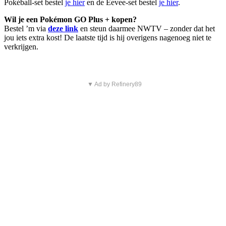
Pokéball-set bestel
je hier
en de Eevee-set bestel
je hier
.
Wil je een Pokémon GO Plus + kopen?
Bestel ’m via
deze link
en steun daarmee NWTV – zonder dat het
jou iets extra kost! De laatste tijd is hij overigens nagenoeg niet te
verkrijgen.
▼ Ad by Refinery89