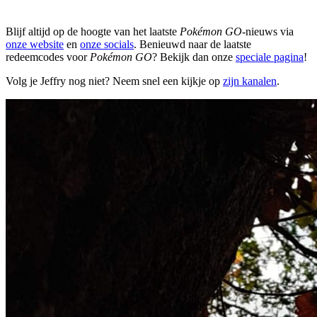
Blijf altijd op de hoogte van het laatste
Pokémon GO
-nieuws via
onze website
en
onze socials
. Benieuwd naar de laatste
redeemcodes voor
Pokémon GO
? Bekijk dan onze
speciale pagina
!
Volg je Jeffry nog niet? Neem snel een kijkje op
zijn kanalen
.