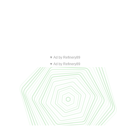
▼ Ad by Refinery89
▼ Ad by Refinery89