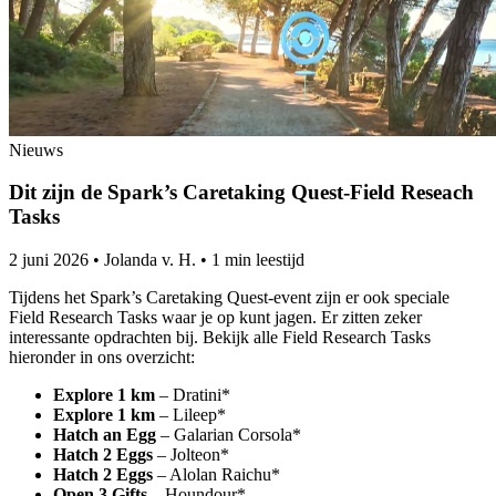
Nieuws
Dit zijn de Spark’s Caretaking Quest-Field Reseach
Tasks
2 juni 2026
•
Jolanda v. H.
•
1 min leestijd
Tijdens het Spark’s Caretaking Quest-event zijn er ook speciale
Field Research Tasks waar je op kunt jagen. Er zitten zeker
interessante opdrachten bij. Bekijk alle Field Research Tasks
hieronder in ons overzicht:
Explore 1 km
– Dratini*
Explore 1 km
– Lileep*
Hatch an Egg
– Galarian Corsola*
Hatch 2 Eggs
– Jolteon*
Hatch 2 Eggs
– Alolan Raichu*
Open 3 Gifts
– Houndour*