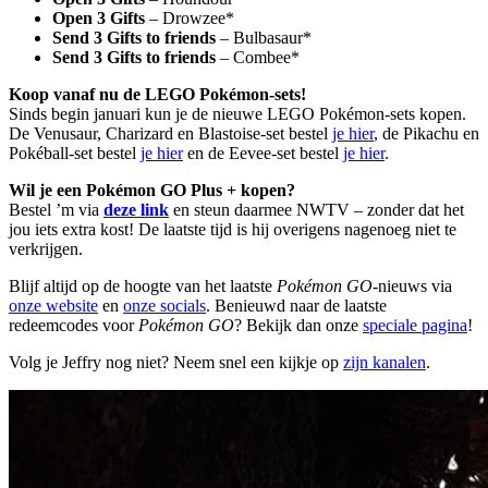
Open 3 Gifts
– Drowzee*
Send 3 Gifts to friends
– Bulbasaur*
Send 3 Gifts to friends
– Combee*
Koop vanaf nu de LEGO Pokémon-sets!
Sinds begin januari kun je de nieuwe LEGO Pokémon-sets kopen.
De Venusaur, Charizard en Blastoise-set bestel
je hier
, de Pikachu en
Pokéball-set bestel
je hier
en de Eevee-set bestel
je hier
.
Wil je een Pokémon GO Plus + kopen?
Bestel ’m via
deze link
en steun daarmee NWTV – zonder dat het
jou iets extra kost! De laatste tijd is hij overigens nagenoeg niet te
verkrijgen.
Blijf altijd op de hoogte van het laatste
Pokémon GO
-nieuws via
onze website
en
onze socials
. Benieuwd naar de laatste
redeemcodes voor
Pokémon GO
? Bekijk dan onze
speciale pagina
!
Volg je Jeffry nog niet? Neem snel een kijkje op
zijn kanalen
.