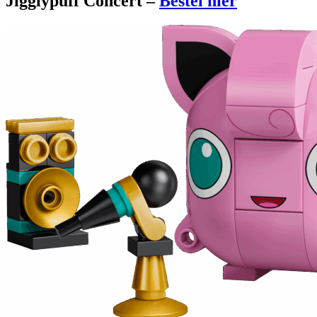
Jigglypuff Concert –
Bestel hier