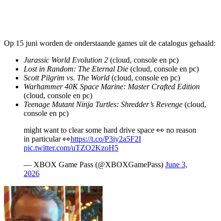
Op 15 juni worden de onderstaande games uit de catalogus gehaald:
Jurassic World Evolution 2
(cloud, console en pc)
Lost in Random: The Eternal Die
(cloud, console en pc)
Scott Pilgrim vs. The World
(cloud, console en pc)
Warhammer 40K Space Marine: Master Crafted Edition
(cloud, console en pc)
Teenage Mutant Ninja Turtles: Shredder’s Revenge
(cloud,
console en pc)
might want to clear some hard drive space 👀 no reason
in particular 👀
https://t.co/P3iy2a5F2I
pic.twitter.com/uTZO2KzoH5
— XBOX Game Pass (@XBOXGamePass)
June 3,
2026