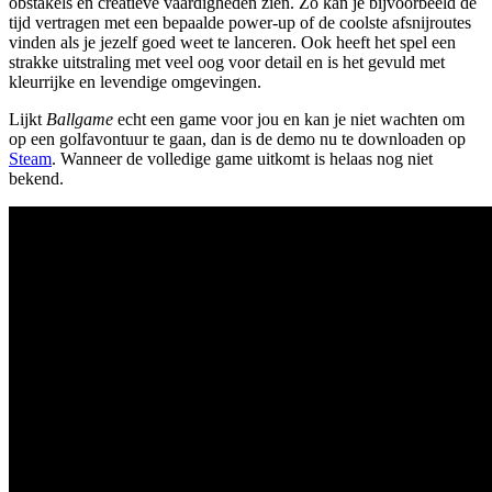
obstakels en creatieve vaardigheden zien. Zo kan je bijvoorbeeld de
tijd vertragen met een bepaalde power-up of de coolste afsnijroutes
vinden als je jezelf goed weet te lanceren. Ook heeft het spel een
strakke uitstraling met veel oog voor detail en is het gevuld met
kleurrijke en levendige omgevingen.
Lijkt
Ballgame
echt een game voor jou en kan je niet wachten om
op een golfavontuur te gaan, dan is de demo nu te downloaden op
Steam
. Wanneer de volledige game uitkomt is helaas nog niet
bekend.