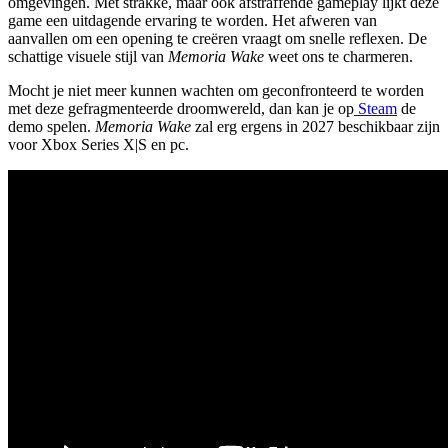
omgevingen. Met strakke, maar ook afstraffende gameplay lijkt deze
game een uitdagende ervaring te worden. Het afweren van
aanvallen om een opening te creëren vraagt om snelle reflexen. De
schattige visuele stijl van
Memoria Wake
weet ons te charmeren.
Mocht je niet meer kunnen wachten om geconfronteerd te worden
met deze gefragmenteerde droomwereld, dan kan je op
Steam
de
demo spelen.
Memoria Wake
zal erg ergens in 2027 beschikbaar zijn
voor Xbox Series X|S en pc.