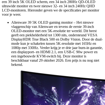
een 39 inch 5K OLED scherm, een 34 inch 280Hz QD-OLED
ultrawide monitor en twee nieuwe 32- en 34 inch 240Hz QHD
LCD-monitoren. Hieronder geven we de specificaties per monitor
voor je weer.
Alienware 39 5K OLED gaming monitor – Het nieuwe
vlaggenschip van Alienware en tevens de eerste 39-inch
OLED-monitor met een 5K-resolutie ter wereld. Dit beest
geeft een piekhelderheid tot 1300 nits, ondersteund VESA
DisplayHDR True Black 500 en Dolby Vision. Door de dual-
mode kun je schakelen tussen 5K-resolutie met 165Hz en
1080p met 330Hz. Verder krijg je er drie jaar burn-in garantie,
een displayport- en HDMI 2.1, een USB-C 90w power en
een ingebouwde KVM-switch bij. Deze monitor is
beschikbaar vanaf 29 oktober 2026. Een prijs is nu nog niet
bekend.