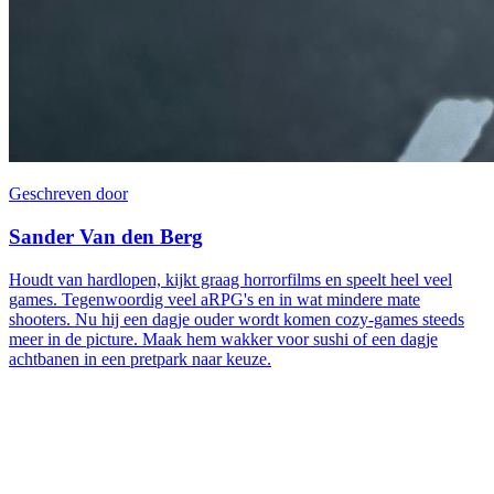
Geschreven door
Sander Van den Berg
Houdt van hardlopen, kijkt graag horrorfilms en speelt heel veel
games. Tegenwoordig veel aRPG's en in wat mindere mate
shooters. Nu hij een dagje ouder wordt komen cozy-games steeds
meer in de picture. Maak hem wakker voor sushi of een dagje
achtbanen in een pretpark naar keuze.