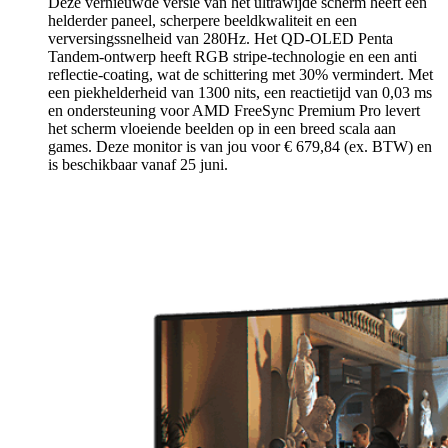
Deze vernieuwde versie van het ultrawijde scherm heeft een
helderder paneel, scherpere beeldkwaliteit en een
verversingssnelheid van 280Hz. Het QD-OLED Penta
Tandem-ontwerp heeft RGB stripe-technologie en een anti
reflectie-coating, wat de schittering met 30% vermindert. Met
een piekhelderheid van 1300 nits, een reactietijd van 0,03 ms
en ondersteuning voor AMD FreeSync Premium Pro levert
het scherm vloeiende beelden op in een breed scala aan
games. Deze monitor is van jou voor € 679,84 (ex. BTW) en
is beschikbaar vanaf 25 juni.