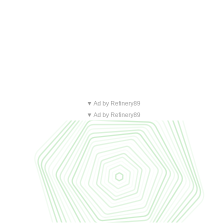
▼ Ad by Refinery89
▼ Ad by Refinery89