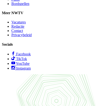
Bordspellen
Meer NWTV
Vacatures
Redactie
Contact
Privacybeleid
Socials
Facebook
TikTok
YouTube
Instagram