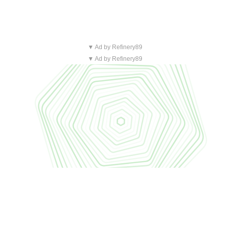
▼ Ad by Refinery89
▼ Ad by Refinery89