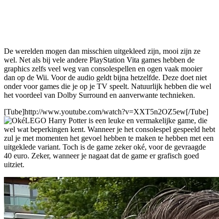
De werelden mogen dan misschien uitgekleed zijn, mooi zijn ze
wel. Net als bij vele andere PlayStation Vita games hebben de
graphics zelfs veel weg van consolespellen en ogen vaak mooier
dan op de Wii. Voor de audio geldt bijna hetzelfde. Deze doet niet
onder voor games die je op je TV speelt. Natuurlijk hebben die wel
het voordeel van Dolby Surround en aanverwante technieken.
[Tube]http://www.youtube.com/watch?v=XXT5n2OZ5ew[/Tube]
LEGO Harry Potter is een leuke en vermakelijke game, die
wel wat beperkingen kent. Wanneer je het consolespel gespeeld hebt
zul je met momenten het gevoel hebben te maken te hebben met een
uitgeklede variant. Toch is de game zeker oké, voor de gevraagde
40 euro. Zeker, wanneer je nagaat dat de game er grafisch goed
uitziet.