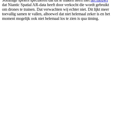
Sommige spelers speculeren dat dit te maken heeft met
het nieuws
dat Niantic Spatial AR-data heeft door verkocht die wordt gebruikt
om drones te trainen. Dat verwachten wij echter niet. Dit lijkt meer
toevallig samen te vallen, alhoewel dat niet helemaal zeker is en het
moment mogelijk ook niet helemaal los te zien is qua timing.