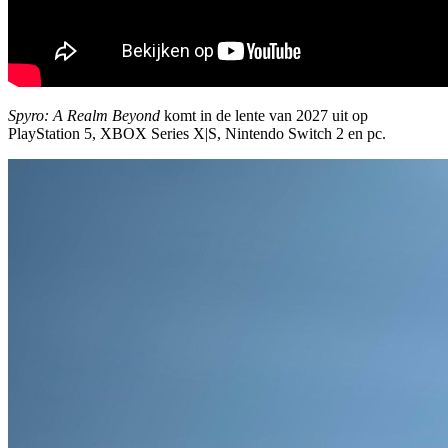
Spyro: A Realm Beyond
komt in de lente van 2027 uit op
PlayStation 5, XBOX Series X|S, Nintendo Switch 2 en pc.