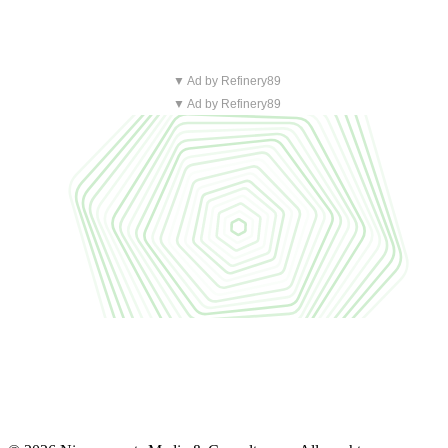
▼ Ad by Refinery89
▼ Ad by Refinery89