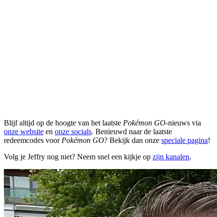
Blijf altijd op de hoogte van het laatste
Pokémon GO
-nieuws via
onze website
en
onze socials
. Benieuwd naar de laatste
redeemcodes voor
Pokémon GO
? Bekijk dan onze
speciale pagina
!
Volg je Jeffry nog niet? Neem snel een kijkje op
zijn kanalen
.