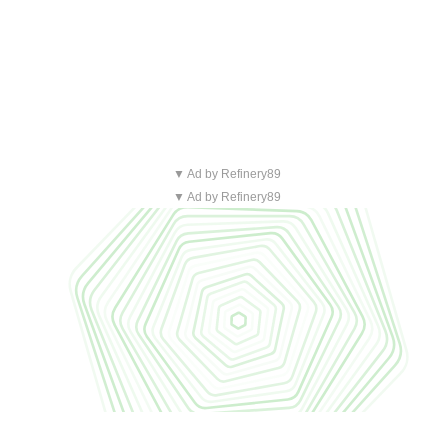
▼ Ad by Refinery89
▼ Ad by Refinery89