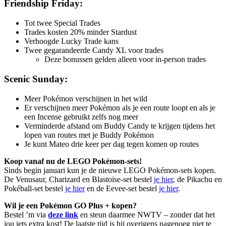
Friendship Friday:
Tot twee Special Trades
Trades kosten 20% minder Stardust
Verhoogde Lucky Trade kans
Twee gegarandeerde Candy XL voor trades
Deze bonussen gelden alleen voor in-person trades
Scenic Sunday:
Meer Pokémon verschijnen in het wild
Er verschijnen meer Pokémon als je een route loopt en als je
een Incense gebruikt zelfs nog meer
Verminderde afstand om Buddy Candy te krijgen tijdens het
lopen van routes met je Buddy Pokémon
Je kunt Mateo drie keer per dag tegen komen op routes
Koop vanaf nu de LEGO Pokémon-sets!
Sinds begin januari kun je de nieuwe LEGO Pokémon-sets kopen.
De Venusaur, Charizard en Blastoise-set bestel
je hier
, de Pikachu en
Pokéball-set bestel
je hier
en de Eevee-set bestel
je hier
.
Wil je een Pokémon GO Plus + kopen?
Bestel ’m via
deze link
en steun daarmee NWTV – zonder dat het
jou iets extra kost! De laatste tijd is hij overigens nagenoeg niet te